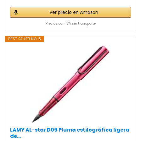
Ver precio en Amazon
Precios con IVA sin transporte
BEST SELLER NO. 5
LAMY AL-star D09 Pluma estilográfica ligera
de...