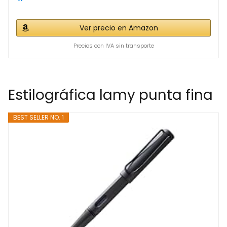
Ver precio en Amazon
Precios con IVA sin transporte
Estilográfica lamy punta fina
BEST SELLER NO. 1