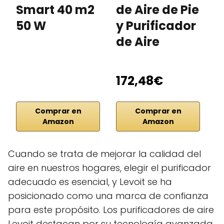
Smart 40 m2
de Aire de Pie
P
50 W
y Purificador
L
de Aire
w
W
172,48€
€
Comprar en
Comprar en
Amazon
Amazon
Cuando se trata de mejorar la calidad del
aire en nuestros hogares, elegir el purificador
adecuado es esencial, y Levoit se ha
posicionado como una marca de confianza
para este propósito. Los purificadores de aire
Levoit destacan por su tecnología avanzada,