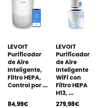
LEVOIT
LEVOIT
L
Purificador
Purificador
P
de Aire
de Aire
d
Inteligente,
Inteligente
F
Filtro HEPA,
WiFi con
C
Control por ...
Filtro HEPA
C
H13, ...
..
84,99€
279,98€
1