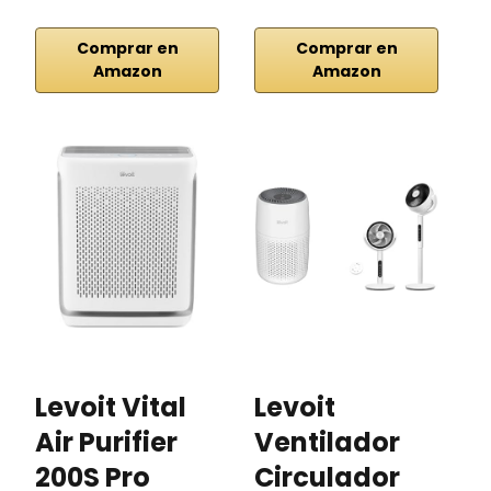
Comprar en
Comprar en
Amazon
Amazon
Levoit Vital
Levoit
L
Air Purifier
Ventilador
A
200S Pro
Circulador
F