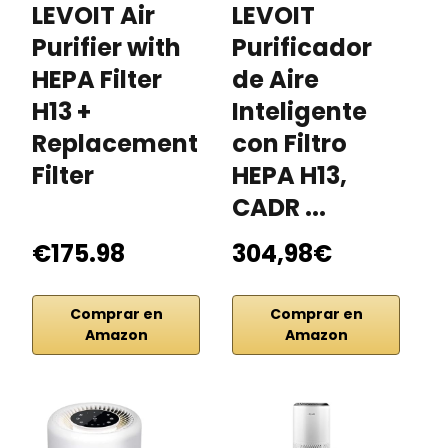
LEVOIT Air
LEVOIT
L
Purifier with
Purificador
P
HEPA Filter
de Aire
d
H13 +
Inteligente
I
Replacement
con Filtro
W
Filter
HEPA H13,
F
CADR ...
H
€175.98
304,98€
2
Comprar en
Comprar en
Amazon
Amazon