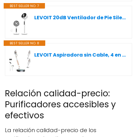
BEST SELLER NO. 7
LEVOIT 20dB Ventilador de Pie Silencioso con Mando, Motor DC, 30W Circulador Ventilador Bajo Consumo, 4 Modo y 12 Velocidades a 2465m³/h, 30M de Viento, Temporizador 12h, Oscilación de 90°+120°
BEST SELLER NO. 8
LEVOIT Aspiradora sin Cable, 4 en 1 Aspirador Escoba con Tecnología Antienredos, 3 Modos y hasta 50Min, 99,9% de Filtración, Ligero y Luz LED, Potente para Pelo de Mascotas, Polvo, Suelos Duros
Relación calidad-precio:
Purificadores accesibles y
efectivos
La relación calidad-precio de los