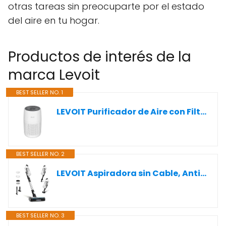
otras tareas sin preocuparte por el estado
del aire en tu hogar.
Productos de interés de la
marca Levoit
BEST SELLER NO. 1
LEVOIT Purificador de Aire con Filtro HEPA para Alergias, Air Purifier con Aromaterapia, Purificador Aire Silencioso 25dB, Bajo Consumo de Energía de 7W, Core Mini
BEST SELLER NO. 2
LEVOIT Aspiradora sin Cable, Anti-Enredos, Aspirador Escoba Max 50min, Aspirador sin cable 4 en 1 con Batería Extraíble, 99,9% de Filtración，Aspirador para Mascotas/Alfombras/Coche/Suelos Duros
BEST SELLER NO. 3