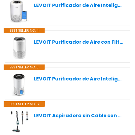
LEVOIT Purificador de Aire Inteligente, Filtro HEPA, Control por Alexa, Silencio Modo Sueño inferior a 24dB, Elimina 99,97% de Alergia Polen Olor y Caspa de Mascota,Blanco
BEST SELLER NO. 4
LEVOIT Purificador de Aire con Filtro Hepa, Purificador Aire Hogar para Alergias, Flitros Personalizados Elimina 99,97% del Polen, Polvo, Olores de Mascotas, Modo Sueño y Temporizador
BEST SELLER NO. 5
LEVOIT Purificador de Aire Inteligente con APP y ALEXA, Purificador de Aire CADR 433m³/h a 83m², 28dB Silencioso, Pantalla PM2.5, Filtro HEPA, Elimina el 99.97% de Alergias Polen Polvo Olores
BEST SELLER NO. 6
LEVOIT Aspiradora sin Cable con Mini Cepillo Turbo y Anticabello, 99,99% Filtración con HEPA, Aspiradora Escoba con Pantalla LED，Aspirador para Suelos, Coches, Pelos de Animales, hasta 60 min