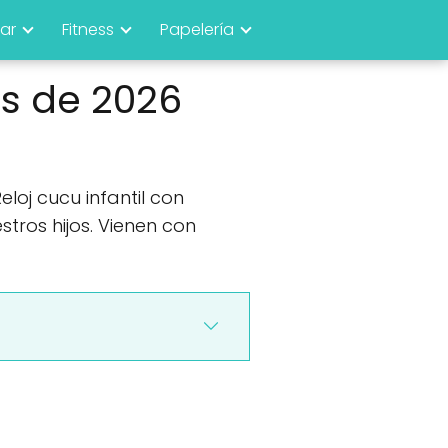
ar
Fitness
Papelería
es de 2026
loj cucu infantil con
tros hijos. Vienen con