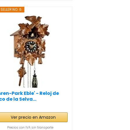
 SELLER NO. 6
hren-Park Eble' - Reloj de
o de la Selva...
Ver precio en Amazon
Precios con IVA sin transporte