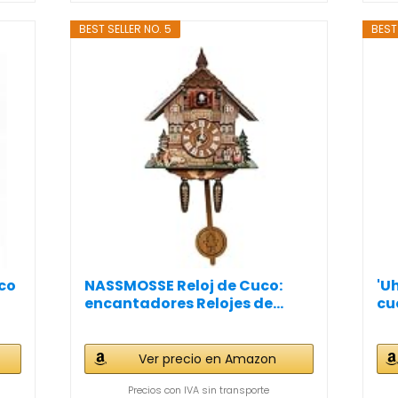
BEST SELLER NO. 5
BEST
uco
NASSMOSSE Reloj de Cuco:
'U
encantadores Relojes de...
cuc
Ver precio en Amazon
Precios con IVA sin transporte