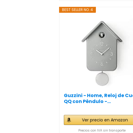
BEST SELLER NO. 4
Guzzini - Home, Reloj de C
QQ con Péndulo -...
Ver precio en Amazon
Precios con IVA sin transporte