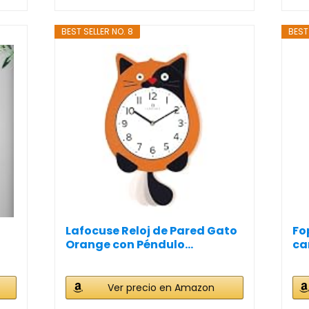
BEST SELLER NO. 8
BEST
Lafocuse Reloj de Pared Gato
Fo
Orange con Péndulo...
ca
Ver precio en Amazon