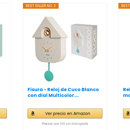
BEST SELLER NO. 2
BEST
Fisura - Reloj de Cuco Blanco
Re
con dial Multicolor....
mo
Ver precio en Amazon
Precios con IVA sin transporte