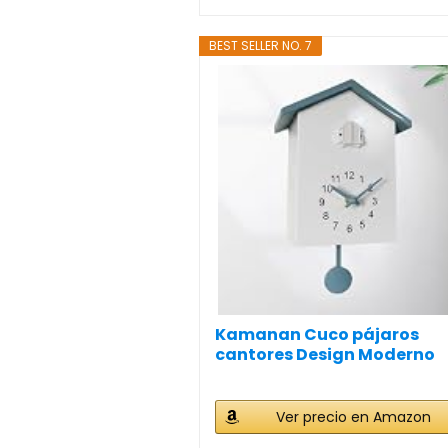
BEST SELLER NO. 7
Kamanan Cuco pájaros
cantores Design Moderno
con...
Ver precio en Amazon