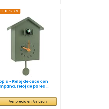
 SELLER NO. 9
ppla - Reloj de cuco con
mpana, reloj de pared...
Ver precio en Amazon