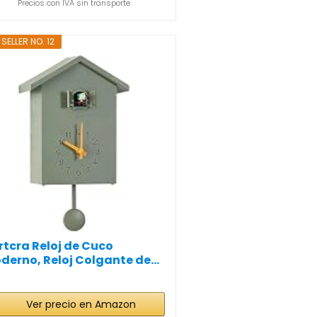
Precios con IVA sin transporte
SELLER NO. 12
rtcra Reloj de Cuco
derno, Reloj Colgante de...
Ver precio en Amazon