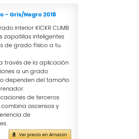
o - Gris/Negro 2018
ado interior KICKR CLIMB
zapatillas inteligentes
 de grado físico a tu
 través de la aplicación
ciones a un grado
ado dependen del tamaño
trenador.
icaciones de terceros
B combina ascensos y
eriencia de
es.
Ver precio en Amazon