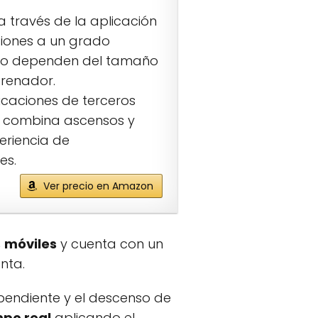
 través de la aplicación
ciones a un grado
ado dependen del tamaño
trenador.
icaciones de terceros
B combina ascensos y
eriencia de
es.
Ver precio en Amazon
s
móviles
y cuenta con un
nta.
pendiente y el descenso de
mpo real
aplicando el