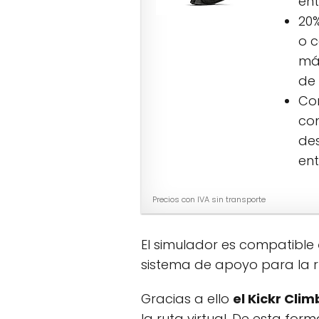
ent
20%
o c
má
de 
Con
com
des
ent
Precios con IVA sin transporte
El simulador es compatible
sistema de apoyo para la ru
Gracias a ello
el Kickr Clim
la ruta virtual. De esta form