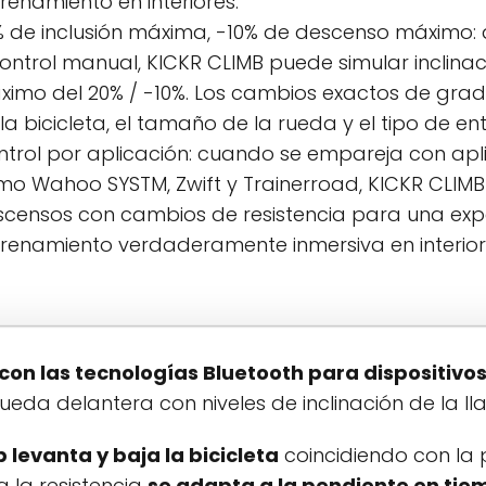
renamiento en interiores.
 de inclusión máxima, -10% de descenso máximo: a
ontrol manual, KICKR CLIMB puede simular inclina
ximo del 20% / -10%. Los cambios exactos de gr
la bicicleta, el tamaño de la rueda y el tipo de en
trol por aplicación: cuando se empareja con apl
o Wahoo SYSTM, Zwift y Trainerroad, KICKR CLIM
censos con cambios de resistencia para una exp
renamiento verdaderamente inmersiva en interior
con las tecnologías Bluetooth para dispositivo
eda delantera con niveles de inclinación de la lla
b levanta y baja la bicicleta
coincidiendo con la 
a la resistencia
se adapta a la pendiente en tie