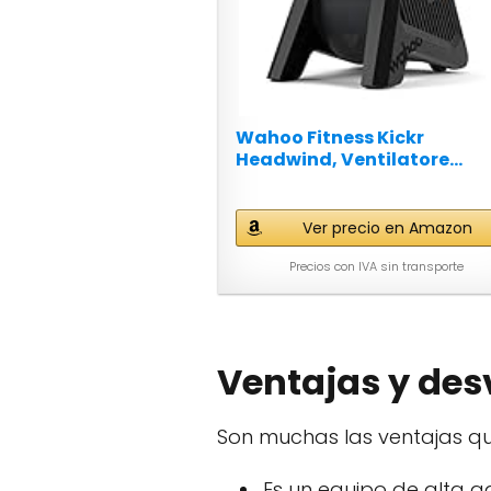
Wahoo Fitness Kickr
Headwind, Ventilatore...
Ver precio en Amazon
Precios con IVA sin transporte
Ventajas y des
Son muchas las ventajas qu
Es un equipo de alta g