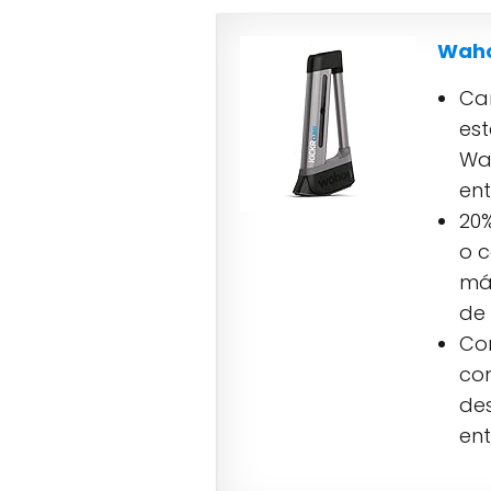
Wahoo
Cam
est
Wa
ent
20%
o c
má
de 
Con
com
des
ent