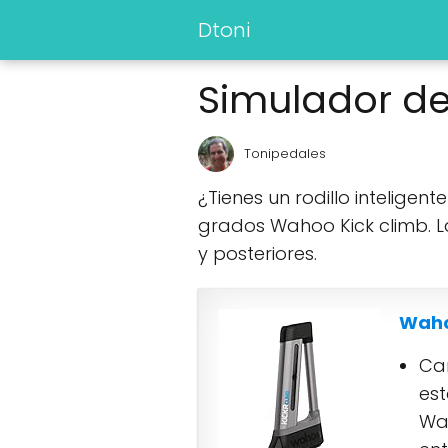
Dtoni
Simulador de
Tonipedales
¿Tienes un rodillo inteligen
grados Wahoo Kick climb. La
y posteriores.
Wahoo
Cam
est
Wa