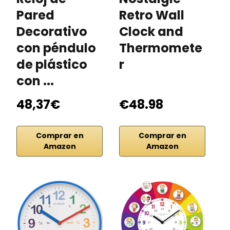
Pared
Retro Wall
W
Decorativo
Clock and
w
con péndulo
Thermomete
P
de plástico
r
con ...
48,37€
€48.98
€
Comprar en
Comprar en
Amazon
Amazon