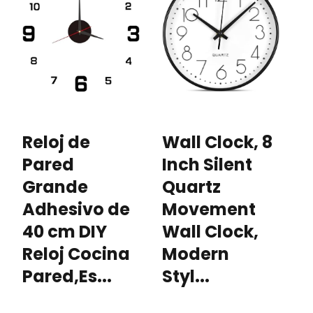
Reloj de
Wall Clock, 8
X
Pared
Inch Silent
d
Grande
Quartz
D
Adhesivo de
Movement
1
40 cm DIY
Wall Clock,
P
Reloj Cocina
Modern
H
Pared,Es...
Styl...
C
..