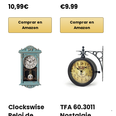
10,99€
€9.99
3
Comprar en
Comprar en
Amazon
Amazon
Clockswise
TFA 60.3011
j
Reloj de
Nostalgie
R