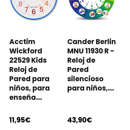
Acctim
Cander Berlin
r
Wickford
MNU 11930 R -
p
22529 Kids
Reloj de
i
Reloj de
Pared
r
Pared para
silencioso
t
niños, para
para niños,...
d
enseña...
a
.
11,95€
43,90€
9